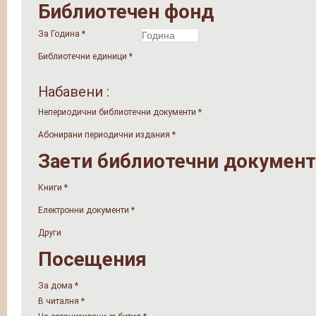
Библиотечен фонд
За Година
*
Библиотечни единици
*
Набавени :
Непериодични библиотечни документи
*
Абонирани периодични издания
*
Заети библиотечни докумен
Книги
*
Електронни документи
*
Други
Посещения
За дома
*
В читалня
*