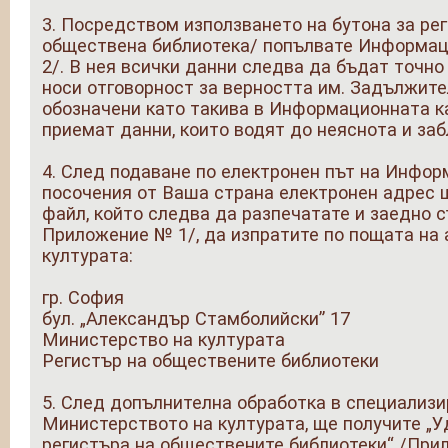
3. Посредством използването на бутона за ре
обществена библиотека/ попълвате Информа
2/. В нея всички данни следва да бъдат точно
носи отговорност за верността им. Задължите
обозначени като такива в Информационната к
приемат данни, които водят до неяснота и за
4. След подаване по електронен път на Инфор
посочения от Ваша страна електронен адрес 
файл, който следва да разпечатате и заедно с
Приложение № 1/, да изпратите по пощата на
културата:
гр. София
бул. „Александър Стамболийски” 17
Министерство на културата
Регистър на обществените библиотеки
5. След допълнителна обработка в специализи
Министерството на културата, ще получите „У
регистъра на обществените библиотеки“ /Прил