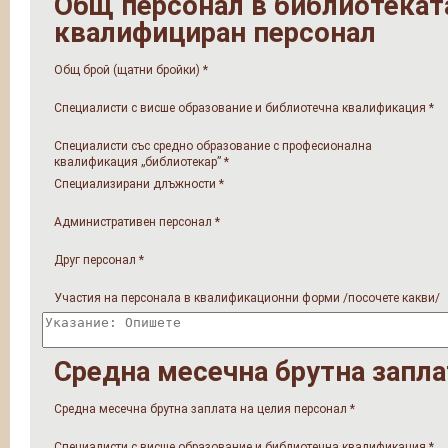
Общ персонал в библиотеката,
квалифициран персонал
Общ брой (щатни бройки)
*
Специалисти с висше образование и библиотечна квалификация
*
Специалисти със средно образование с професионална
квалификация „библиотекар”
*
Специализирани длъжности
*
Административен персонал
*
Друг персонал
*
Участия на персонала в квалификационни форми /посочете какви/
Средна месечна брутна запла
Средна месечна брутна заплата на целия персонал
*
Специалисти с висше образование и библиотечна квалификация
*