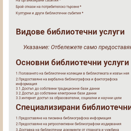
На организирани събития
*
Брой откази на потребителско търсене
*
Културни и други библиотечни събития
*
Видове библиотечни услуги
Указание: Отбележете само предоставян
Основни библиотечни услуги
1.Ползването на библиотечни колекции в библиотеката и извън нея
2.Предоставяне на вербална библиографска и фактографска
информация
3.1.Достъп до собствени традиционни бази данни
3.2.Достъп до собствени електронни бази данни
3.3.интернет достъп за образователни, социални и научни цели
Специализирани библиотечни
1.Предоставяне на писмена библиографска информация
2.Предоставяне на ретроспективни библиографски издирвания
3.Доставка на библиотечни документи от страната и чужбина