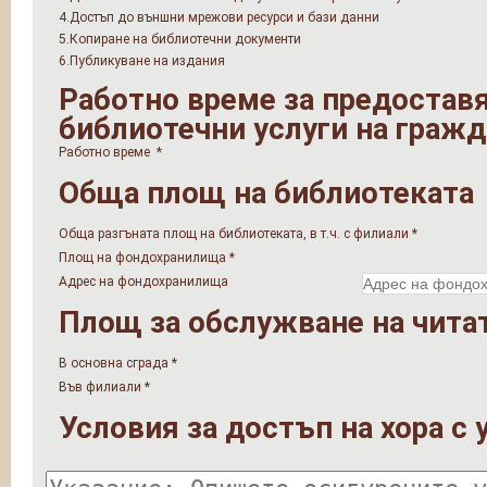
4.Достъп до външни мрежови ресурси и бази данни
5.Копиране на библиотечни документи
6.Публикуване на издания
Работно време за предоставя
библиотечни услуги на граж
Работно време
*
Обща площ на библиотеката
Обща разгъната площ на библиотеката, в т.ч. с филиали
*
Площ на фондохранилища
*
Адрес на фондохранилища
Площ за обслужване на чита
В основна сграда
*
Във филиали
*
Условия за достъп на хора с