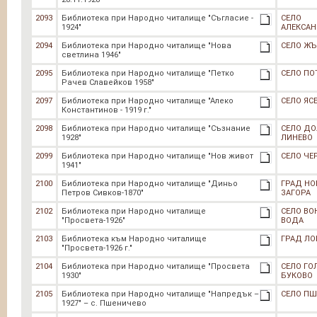
2093
Библиотека при Народно читалище "Съгласие -
СЕЛО
1924"
АЛЕКСА
2094
Библиотека при Народно читалище "Нова
СЕЛО ЖЪ
светлина 1946"
2095
Библиотека при Народно читалище "Петко
СЕЛО П
Рачев Славейков 1958"
2097
Библиотека при Народно читалище "Алеко
СЕЛО ЯС
Константинов - 1919 г."
2098
Библиотека при Народно читалище "Съзнание
СЕЛО Д
1928"
ЛИНЕВО
2099
Библиотека при Народно читалище "Нов живот
СЕЛО ЧЕ
1941"
2100
Библиотека при Народно читалище "Диньо
ГРАД НО
Петров Сивков-1870"
ЗАГОРА
2102
Библиотека при Народно читалище
СЕЛО ВО
"Просвета-1926"
ВОДА
2103
Библиотека към Народно читалище
ГРАД ЛО
"Просвета-1926 г."
2104
Библиотека при Народно читалище "Просвета
СЕЛО ГО
1930"
БУКОВО
2105
Библиотека при Народно читалище "Напредък –
СЕЛО ПШ
1927" – с. Пшеничево