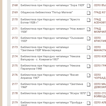
2168
Библиотека при Народно читалище "Зора 1929"
СЕЛО ВЪ
2169
Общинска библиотека "Петър Матеев"
ГРАД КО
2170
Библиотека при Народно читалище "Христо
ГРАД
Ботев-1928 г."
АСЕНОВ
2171
Библиотека при Народно читалище "Нов живот
ГРАД
1926"
МОМЧИЛ
2172
Библиотека при Народно читалище "Съзнание
СЕЛО
1933"
ХРИСТИ
2173
Библиотека при Народно читалище
СЕЛО
"Светлина-1928" Манастирище
МАНАСТ
2174
Библиотека при Народно читалище "Никола
СЕЛО КО
Вапцаров - с. Комунига-1957"
2175
Библиотека при Народно читалище "Никола
СЕЛО ГР
Парапунов-1948
2176
Библиотека при Народно читалище "Васил
СЕЛО
Априлов 1947"
ЧОРБАД
2177
Библиотека при Народно читалище "Светлина
СЕЛО М
1960"
ДЕВЕСИ
2178
Библиотека при Народно читалище "Искра 1875"
СЕЛО СТ
ВОЙВОД
2179
Библиотека при Народно читалище "Пробуда -
СЕЛО АЛ
1910"