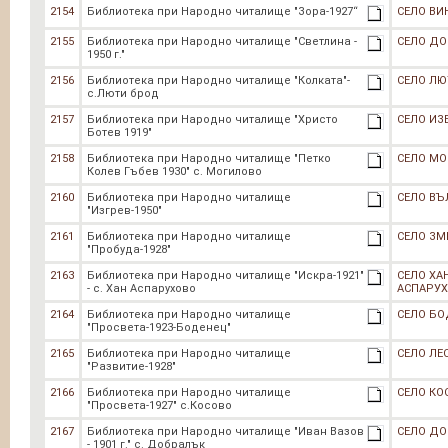
2154
Библиотека при Народно читалище "Зора-1927“
СЕЛО ВИ
2155
Библиотека при Народно читалище "Светлина -
СЕЛО Д
1950 г."
2156
Библиотека при Народно читалище "Колката"-
СЕЛО Л
с.Люти брод
2157
Библиотека при Народно читалище "Христо
СЕЛО ИЗ
Ботев 1919"
2158
Библиотека при Народно читалище "Петко
СЕЛО М
Колев Гъбев 1930" с. Могилово
2160
Библиотека при Народно читалище
СЕЛО ВЪ
"Изгрев-1950"
2161
Библиотека при Народно читалище
СЕЛО ЗМ
"Пробуда-1928"
2163
Библиотека при Народно читалище "Искра-1921"
СЕЛО ХА
- с. Хан Аспарухово
АСПАРУ
2164
Библиотека при Народно читалище
СЕЛО БО
"Просвета-1923-Боденец"
2165
Библиотека при Народно читалище
СЕЛО ЛЕ
"Развитие-1928"
2166
Библиотека при Народно читалище
СЕЛО КО
"Просвета-1927" с.Косово
2167
Библиотека при Народно читалище "Иван Вазов
СЕЛО Д
- 1901 г." с. Добралък