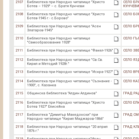
2107
Библиотека при Народно читалище "Христо
СЕЛО БР
Ботев – 1929" – с. Братя Кунчеви
КУНЧЕВИ
2108
Библиотека при Народно читалище "Христо
СЕЛО БО
Ботев-1945 г.- с.Борово"
2109
Библиотека при Народно читалище "Асен
СЕЛО БР
Златаров-1945"
2110
Библиотека при Народно читалище
СЕЛО ГЪ
"Самообразование 1928"
2111
Библиотека при Народно читалище "Факел-1926"
СЕЛО ЗВ
2112
Библиотека при Народно читалище "Св.Св.
СЕЛО ЯЗ
Кирил и Методий 1928г."
2113
Библиотека при Народно читалище "Искра-1927"
СЕЛО ВР
2114
Библиотека при Народно читалище "Съзнание -
СЕЛО КА
1900", с. Казанка
2115
Общинска библиотека "Алдин Алдинов"
ГРАД РА
2116
Библиотека при Народно читалище "Христо
СЕЛО ЕЛ
Ботев 1927" Елисейна
2117
Библиотека "Димитър Македонски" при
ГРАД С
Народно читалище "Кирил Маджаров-1866"
2118
Библиотека при Народно читалище "20 април
ГРАД КЛ
1876 г."
2119
Библиотека при Народно читалище"Иван
СЕЛО П