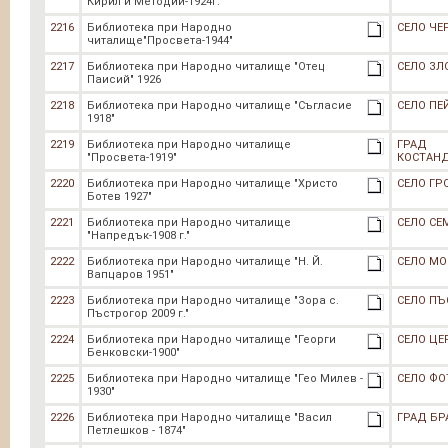
Кирил и Методий-1924г."
2216
Библиотека при Народно
СЕЛО ЧЕ
читалище"Просвета-1944"
2217
Библиотека при Народно читалище "Отец
СЕЛО ЗЛ
Паисий" 1926
2218
Библиотека при Народно читалище "Съгласие
СЕЛО ПЕ
1918"
2219
Библиотека при Народно читалище
ГРАД
"Просвета-1919"
КОСТАН
2220
Библиотека при Народно читалище "Христо
СЕЛО ГР
Ботев 1927"
2221
Библиотека при Народно читалище
СЕЛО СЕ
"Напредък-1908 г."
2222
Библиотека при Народно читалище "Н. Й.
СЕЛО МО
Вапцаров 1951"
2223
Библиотека при Народно читалище "Зора с.
СЕЛО ПЪ
Пъстрогор 2009 г."
2224
Библиотека при Народно читалище "Георги
СЕЛО ЦЕ
Бенковски-1900"
2225
Библиотека при Народно читалище "Гео Милев -
СЕЛО Ф
1930"
2226
Библиотека при Народно читалище "Васил
ГРАД БР
Петлешков - 1874"