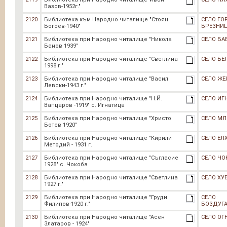
Вазов-1952г."
2120
Библиотека към Народно читалище "Стоян
СЕЛО ГО
Богоев-1940"
БРЕЗНИ
2121
Библиотека при Народно читалище "Никола
СЕЛО БА
Банов 1939"
2122
Библиотека при Народно читалище "Светлина
СЕЛО БЕ
1998 г."
2123
Библиотека при Народно читалище "Васил
СЕЛО ЖЕ
Левски-1943 г."
2124
Библиотека при Народно читалище "Н.Й.
СЕЛО ИГ
Вапцаров -1919" с. Игнатица
2125
Библиотека при Народно читалище "Христо
СЕЛО МЛ
Ботев 1920"
2126
Библиотека при Народно читалище "Кирили
СЕЛО ЕЛ
Методий - 1931 г.
2127
Библиотека при Народно читалище "Съгласие
СЕЛО ЧО
1928" с. Чокоба
2128
Библиотека при Народно читалище "Светлина
СЕЛО ХУ
1927 г."
2129
Библиотека при Народно читалище "Груди
СЕЛО
Филипов-1920 г."
БОЗДУГ
2130
Библиотека при Народно читалище "Асен
СЕЛО ОГ
Златаров - 1924"