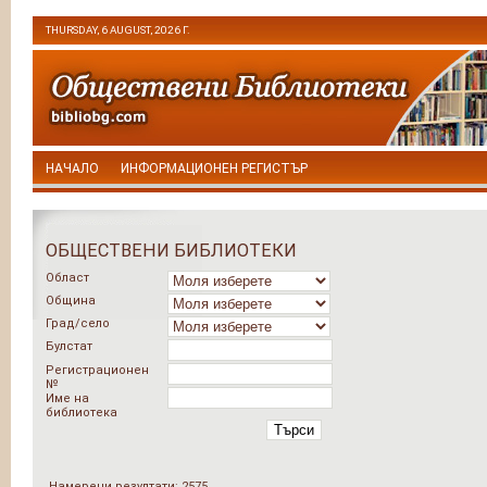
THURSDAY, 6 AUGUST, 2026 Г.
НАЧАЛО
ИНФОРМАЦИОНЕН РЕГИСТЪР
ОБЩЕСТВЕНИ БИБЛИОТЕКИ
Област
Община
Град/село
Булстат
Регистрационен
№
Име на
библиотека
Търси
Намерени резултати: 2575