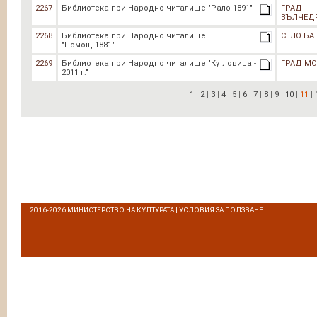
2267
Библиотека при Народно читалище "Рало-1891"
ГРАД
ВЪЛЧЕД
2268
Библиотека при Народно читалище
СЕЛО БА
"Помощ-1881"
2269
Библиотека при Народно читалище "Кутловица -
ГРАД М
2011 г."
1
|
2
|
3
|
4
|
5
|
6
|
7
|
8
|
9
|
10
|
11
|
2016-2026
МИНИСТЕРСТВО НА КУЛТУРАТА
|
УСЛОВИЯ ЗА ПОЛЗВАНЕ