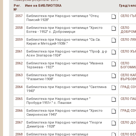
Рег.
Име на БИБЛИОТЕКА
Град/сел
№
2057
Библиотека при Народно читалище "Отец
СЕЛО ГЪ
Паисий-1928"
2058
Библиотека при Народно читалище "Христо
СЕЛО
Ботев - 1952" с. Добромирци
ДОБРОМ
2059
Библиотека при Народно читалище "Св.Св.
СЕЛО ЛЯ
Кирил и Методий-1938г."
2061
Библиотека при Народно читалище "Проф. д-р
СЕЛО ХЪ
Асен Златаров-1924"
2062
Библиотека при Народно читалище "Иванка
СЕЛО
Терзиева - 1927"
БОГОМИ
2063
Библиотека при Народно читалище
СЕЛО КА
"Развитие-1908"
ВЪРБОВ
2064
Библиотека при Народно читалище "Светлина
ГРАД СО
1940"
2065
Библиотека при Народно читалище "
СЕЛО П
Пробуда-1951г." с. Пашови
2066
Библиотека при Народно читалище "Христо
ГРАД СО
Смирненски 1945"
2067
Библиотека при Народно читалище "Георги
СЕЛО Д
Димитров - 1928"
2068
Библиотека при Народно читалище
СЕЛО БЕ