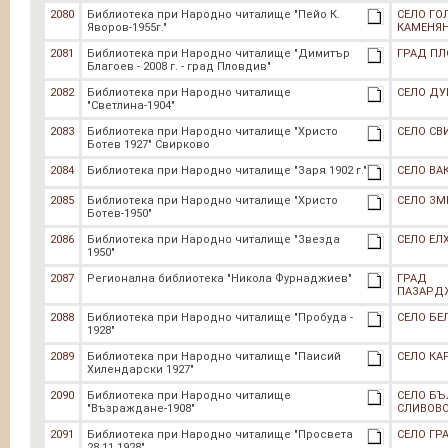
2080
Библиотека при Народно читалище "Пейо К.
СЕЛО ГО
Яворов-1955г."
КАМЕНЯ
2081
Библиотека при Народно читалище "Димитър
ГРАД П
Благоев - 2008 г. - град Пловдив"
2082
Библиотека при Народно читалище
СЕЛО Д
"Светлина-1904"
2083
Библиотека при Народно читалище "Христо
СЕЛО СВ
Ботев 1927" Свирково
2084
Библиотека при Народно читалище "Заря 1902 г."
СЕЛО ВА
2085
Библиотека при Народно читалище "Христо
СЕЛО ЗМ
Ботев-1950"
2086
Библиотека при Народно читалище "Звезда
СЕЛО ЕЛ
1950"
2087
Регионална библиотека "Никола Фурнаджиев"
ГРАД
ПАЗАРД
2088
Библиотека при Народно читалище "Пробуда -
СЕЛО БЕ
1928"
2089
Библиотека при Народно читалище "Паисий
СЕЛО КА
Хилендарски 1927"
2090
Библиотека при Народно читалище
СЕЛО БЪ
"Възраждане-1908"
СЛИВОВ
2091
Библиотека при Народно читалище "Просвета
СЕЛО ГР
28.11.1928"