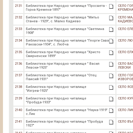
2131
Библиотека при Народно читалище "Просвета -
СЕЛО ГО
Горна Кремена-1897"
КРЕМЕН
2132
Библиотека при Народно читалище "Митьо
СЕЛО МА
Станев - 1929", с. Малко Кадиево
КАДИЕВ
2133
Библиотека при Народно читалище "Светлина
СЕЛО ЕЛ
1908"
2134
Библиотека при Народно читалище "Георги Сава
СЕЛО Л
Раковски-1934", с. Любча
2135
Библиотека при Народно читалище "Христо
СЕЛО ЕЛ
Смирненски 1899"
2136
Библиотека при Народно читалище " Васил
СЕЛО ВА
Левски-1925"
ЛЕВСКИ
2137
Библиотека при Народно читалище "Отец
СЕЛО ГО
Паисий-1931"
ИЗВОРО
2138
Библиотека при Народно читалище
СЕЛО ЯС
"Изгрев-1925"
2139
Библиотека при Народно читалище
СЕЛО КУ
"Пробуда-1933"
2140
Библиотека при Народно читалище "Наука-1919"
СЕЛО ЛИ
с.Лик
2141
Библиотека при Народно читалище "Пробуда
СЕЛО В
1927"