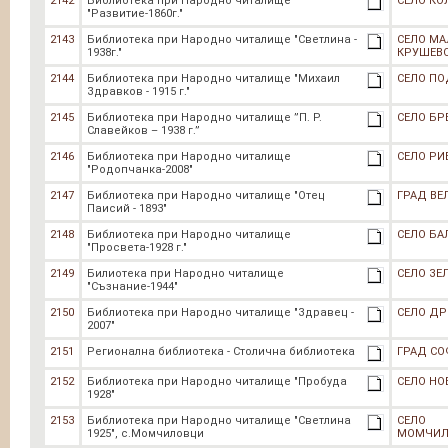
2142
Библиотека при Народно читалище
СЕЛО КО
"Развитие-1860г."
2143
Библиотека при Народно читалище "Светлина -
СЕЛО МА
1938г."
КРУШЕВ
2144
Библиотека при Народно читалище "Михаил
СЕЛО ПО
Здравков - 1915 г."
2145
Библиотека при Народно читалище ”П. Р.
СЕЛО БР
Славейков – 1938 г.”
2146
Библиотека при Народно читалище
СЕЛО Р
"Родопчанка-2008"
2147
Библиотека при Народно читалище "Отец
ГРАД ВЕ
Паисий - 1893"
2148
Библиотека при Народно читалище
СЕЛО БА
"Просвета-1928 г."
2149
Билиотека при Народно читалище
СЕЛО ЗЕ
"Съзнание-1944"
2150
Библиотека при Народно читалище "Здравец -
СЕЛО ДР
2007"
2151
Регионална библиотека - Столична библиотека
ГРАД СО
2152
Библиотека при Народно читалище "Пробуда
СЕЛО НО
1928"
2153
Библиотека при Народно читалище "Светлина
СЕЛО
1925", с.Момчиловци
МОМЧИЛ