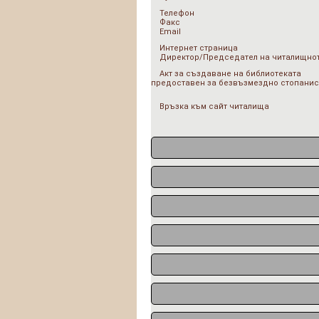
Телефон
Факс
Email
Интернет страница
Директор/Председател на читалищнот
Акт за създаване на библиотеката
предоставен за безвъзмездно стопанис
Връзка към сайт читалища