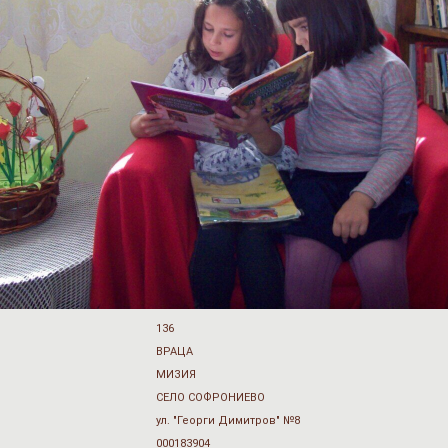
136
ВРАЦА
МИЗИЯ
СЕЛО СОФРОНИЕВО
ул. "Георги Димитров" №8
000183904