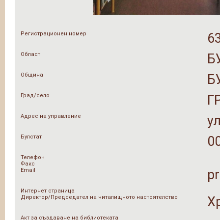
Регистрационен номер
6
Област
Б
Община
Б
Град/село
Г
Адрес на управление
ул
Булстат
0
Телефон
Факс
Email
p
Интернет страница
Директор/Председател на читалищното настоятелство
Х
Акт за създаване на библиотеката