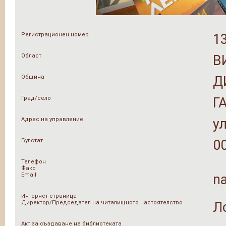
Регистрационен номер
1
Област
В
Община
Д
Град/село
Г
Адрес на управление
ул
Булстат
0
Телефон
Факс
Email
n
Интернет страница
Директор/Председател на читалищното настоятелство
Л
Акт за създаване на библиотеката