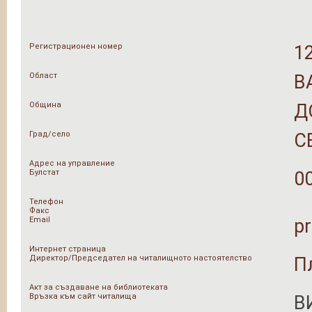
Регистрационен номер
1
Област
В
Община
Д
Град/село
С
Адрес на управление
Булстат
0
Телефон
Факс
Email
p
Интернет страница
Директор/Председател на читалищното настоятелство
П
Акт за създаване на библиотеката
Връзка към сайт читалища
В