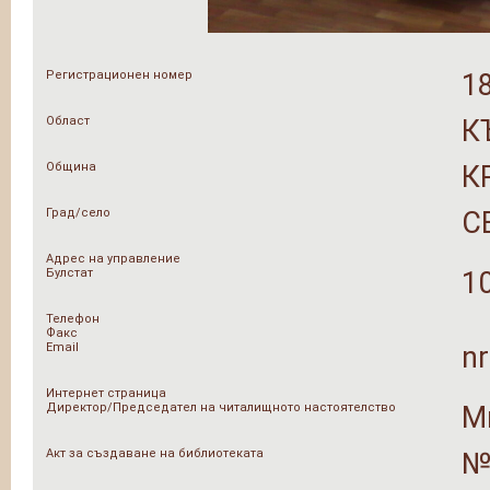
Регистрационен номер
1
Област
К
Община
К
Град/село
С
Адрес на управление
Булстат
1
Телефон
Факс
Email
n
Интернет страница
Директор/Председател на читалищното настоятелство
М
Акт за създаване на библиотеката
№