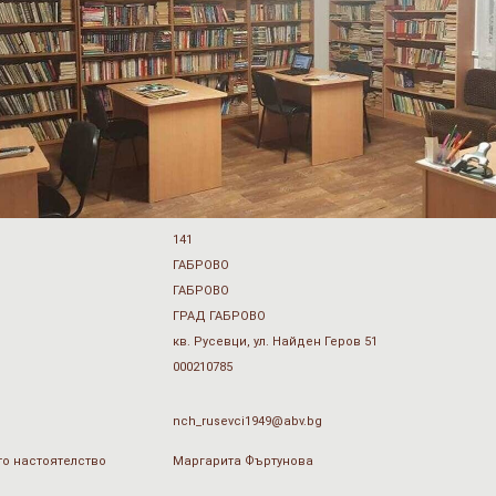
141
ГАБРОВО
ГАБРОВО
ГРАД ГАБРОВО
кв. Русевци, ул. Найден Геров 51
000210785
nch_rusevci1949@abv.bg
о настоятелство
Маргарита Фъртунова