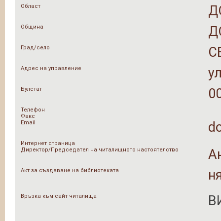
Област
Д
Община
Д
Град/село
С
Адрес на управление
у
Булстат
0
Телефон
Факс
Email
d
Интернет страница
Директор/Председател на читалищното настоятелство
А
Акт за създаване на библиотеката
н
Връзка към сайт читалища
В