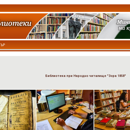
ТЪР
Библиотека при Народно читалище "Зора 1858"