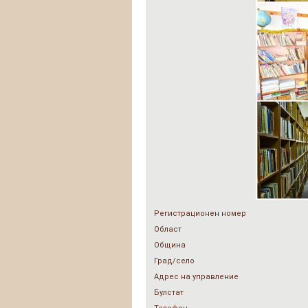
Регистрационен номер
Област
Община
Град/село
Адрес на управление
Булстат