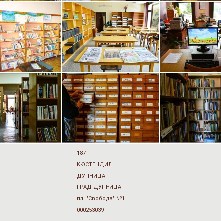
187
КЮСТЕНДИЛ
ДУПНИЦА
ГРАД ДУПНИЦА
пл. "Свобода" №1
000253039