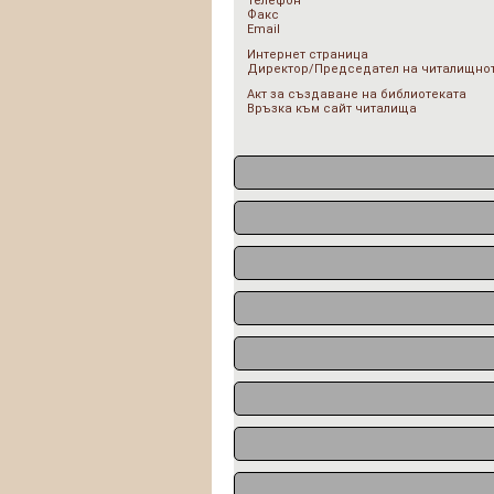
Телефон
Факс
Email
Интернет страница
Директор/Председател на читалищнот
Акт за създаване на библиотеката
Връзка към сайт читалища