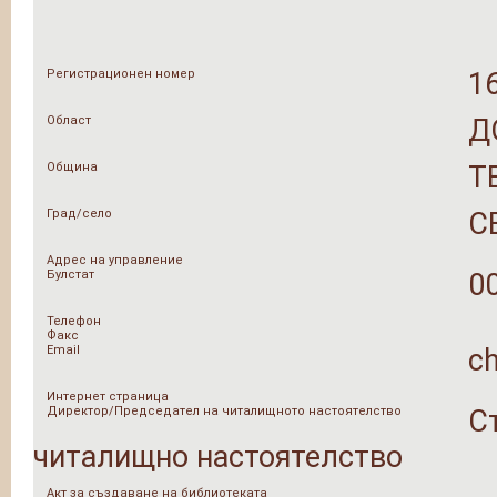
Регистрационен номер
1
Област
Д
Община
Т
Град/село
С
Адрес на управление
Булстат
0
Телефон
Факс
Email
c
Интернет страница
Директор/Председател на читалищното настоятелство
С
читалищно настоятелство
Акт за създаване на библиотеката