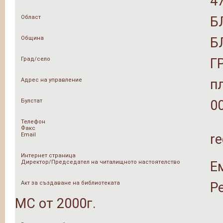
4
Област
Б
Община
Б
Град/село
Г
Адрес на управление
п
Булстат
0
Телефон
Факс
Email
re
Интернет страница
Директор/Председател на читалищното настоятелство
Е
Акт за създаване на библиотеката
Р
МС от 2000г.