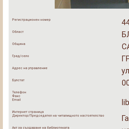
Регистрационен номер
4
Област
Б
Община
С
Град/село
Г
Адрес на управление
у
Булстат
0
Телефон
Факс
Email
li
Интернет страница
Директор/Председател на читалищното настоятелство
Г
Акт за създаване на библиотеката