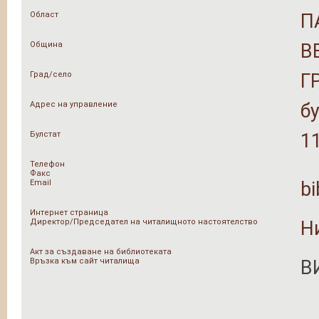
Област
П
Община
В
Град/село
Г
Адрес на управление
б
Булстат
1
Телефон
Факс
Email
bi
Интернет страница
Директор/Председател на читалищното настоятелство
Н
Акт за създаване на библиотеката
Връзка към сайт читалища
В