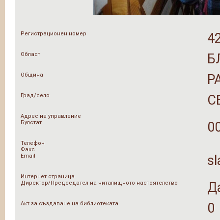
Регистрационен номер
4
Област
Б
Община
Р
Град/село
С
Адрес на управление
Булстат
0
Телефон
Факс
Email
s
Интернет страница
Директор/Председател на читалищното настоятелство
Д
Акт за създаване на библиотеката
0