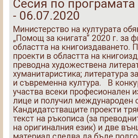
Сесия по програмата 
- 06.07.2020
Министерство на културата обя
„Помощ за книгата” 2020 г. за 
областта на книгоиздаването. 
проекти в областта на книгоизд
преводна художествена литерат
хуманитаристика; литература з
и съвременна култура. В конку
участва всеки професионален и
лице и получил международен 
Кандидатстващите проекти тря
текст на ръкописа (за преводн
на оригиналния език) и две въ
материал следва да бъде подго