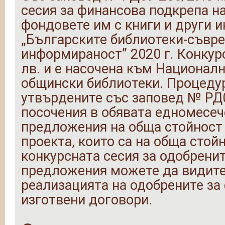
сесия за финансова подкрепа н
фондовете им с книги и други 
„Българските библиотеки-съвре
информираност” 2020 г. Конкурс
лв. и е насочена към Националн
общински библиотеки. Процедур
утвърдените със заповед № РД0
посочения в обявата едномесеч
предложения на обща стойност 8
проекта, които са на обща стой
конкурсната сесия за одобрени
предложения можете да видите 
реализацията на одобрените за
изготвени договори.