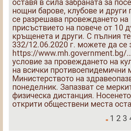
оставя в сила забраната за пос
нощни барове, клубове и други 
се разрешава провеждането на 
присъствието на повече от 10 д
кръщенета и други. С пълния т
332/12.06.2020 г. можете да се 
https://www.mh.government.bg/
условие за провеждането на кул
на всички противоепидемични м
Министерството на здравеопазв
понеделник. Запазват се меркит
физическа дистанция. Носенето
открити обществени места ост
1
2
3