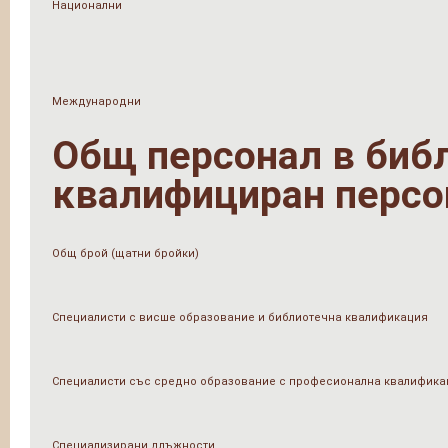
Национални
Международни
Общ персонал в библи
квалифициран персо
Общ брой (щатни бройки)
Специалисти с висше образование и библиотечна квалификация
Специалисти със средно образование с професионална квалифика
Специализирани длъжности