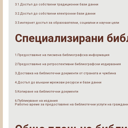
3.1.Достъп до собствени традиционни бази данни
3.2.Достъп до собствени електронни бази данни
3.3.интернет достъп за образователни, социални и научни цели
Специализирани биб
1.Предоставяне на писмена библиографска информация
2.Предоставяне на ретроспективни библиографски издирвания
3.Доставка на библиотечни документи от страната и чужбина
4.Достъп до външни мрежови ресурси и бази данни
5.Копиране на библиотечни документи
6.Публикуване на издания
Работно време за предоставяне на библиотечни услуги на граждан