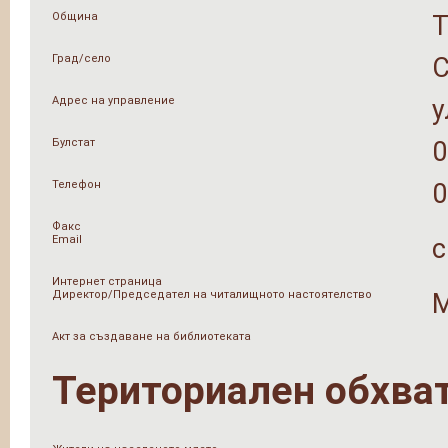
Община
Град/село
Адрес на управление
у
Булстат
0
Телефон
0
Факс
Email
c
Интернет страница
Директор/Председател на читалищното настоятелство
М
Акт за създаване на библиотеката
Териториален обхва