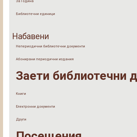
За Година
Библиотечни единици
Набавени
Непериодични библиотечни документи
Абонирани периодични издания
Заети библиотечни 
Книги
Електронни документи
Други
Посещения