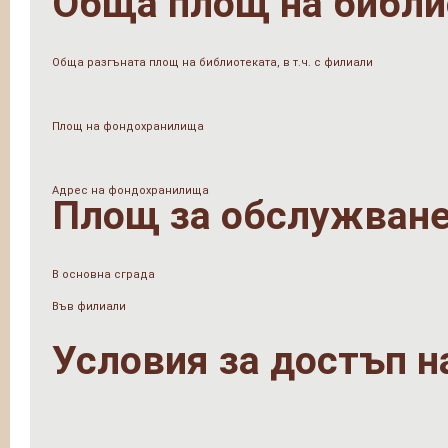
Обща площ на библи
Обща разгъната площ на библиотеката, в т.ч. с филиали
Площ на фондохранилища
Адрес на фондохранилища
Площ за обслужване
В основна сграда
Във филиали
Условия за достъп н