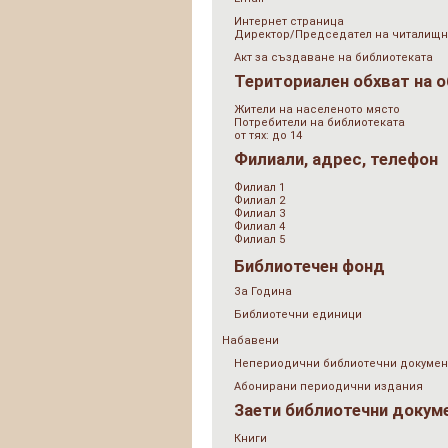
Интернет страница
Директор/Председател на читалищн
Акт за създаване на библиотеката
Териториален обхват на 
Жители на населеното място
Потребители на библиотеката
от тях: до 14
Филиали, адрес, телефон
Филиал 1
Филиал 2
Филиал 3
Филиал 4
Филиал 5
Библиотечен фонд
За Година
Библиотечни единици
Набавени
Непериодични библиотечни докумен
Абонирани периодични издания
Заети библиотечни докум
Книги