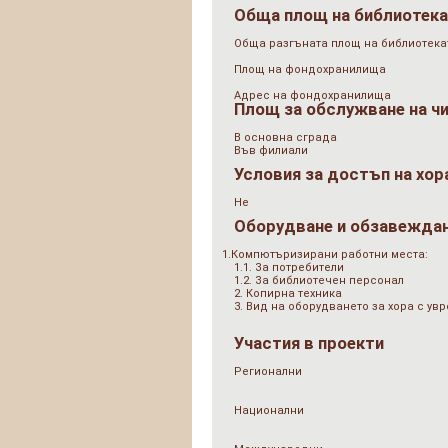
Обща площ на библиотек
Обща разгъната площ на библиотеката
Площ на фондохранилища
Адрес на фондохранилища
Площ за обслужване на ч
В основна сграда
Във филиали
Условия за достъп на хор
Не
Оборудване и обзавежда
1.Компютъризирани работни места:
1.1. За потребители
1.2. За библиотечен персонал
2. Копирна техника
3. Вид на оборудването за хора с у
Участия в проекти
Регионални
Национални