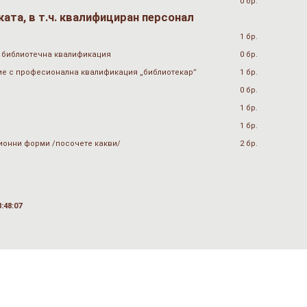
0 бр.
ата, в т.ч. квалифициран персонал
1 бр.
 библиотечна квалификация
0 бр.
ие с професионална квалификация „библиотекар”
1 бр.
0 бр.
1 бр.
1 бр.
ионни форми /посочете какви/
2 бр.
:48:07