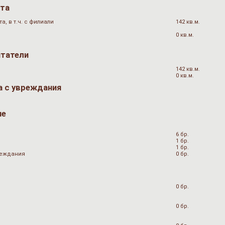
ата
, в т.ч. с филиали
142 кв.м.
0 кв.м.
итатели
142 кв.м.
0 кв.м.
а с увреждания
не
6 бр.
1 бр.
1 бр.
вреждания
0 бр.
0 бр.
0 бр.