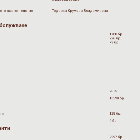
ото настоятелство
Тодорка Крумова Владимирова
обслужване
1700 бр.
226 бр.
79 бр.
2015
13590 бр.
ти
128 бр.
4 бр.
енти
2997 бр.