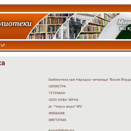
ТЪР
ка
Библиотека при Народно читалище "Васил Йордан
СИЛИСТРА
ТУТРАКАН
СЕЛО НОВА ЧЕРНА
ул. "Черно море" №2
000560248
0887107645
kniga50@abv.bg