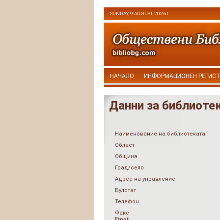
SUNDAY, 9 AUGUST, 2026 Г.
НАЧАЛО
ИНФОРМАЦИОНЕН РЕГИС
Данни за библиоте
Наименование на библиотеката
Област
Община
Град/село
Адрес на управление
Булстат
Телефон
Факс
Email