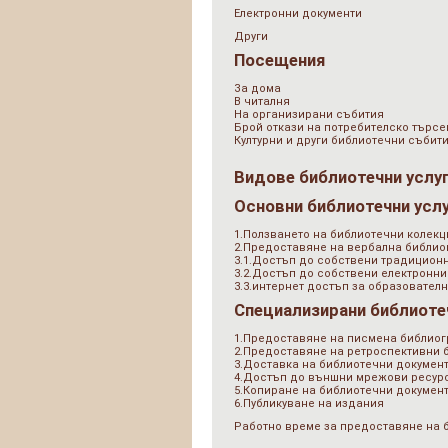
Електронни документи
Други
Посещения
За дома
В читалня
На организирани събития
Брой откази на потребителско търсе
Културни и други библиотечни събит
Видове библиотечни услу
Основни библиотечни усл
1.Ползването на библиотечни колекц
2.Предоставяне на вербална библи
3.1.Достъп до собствени традицион
3.2.Достъп до собствени електронни
3.3.интернет достъп за образователн
Специализирани библиоте
1.Предоставяне на писмена библио
2.Предоставяне на ретроспективни
3.Доставка на библиотечни документ
4.Достъп до външни мрежови ресурс
5.Копиране на библиотечни докумен
6.Публикуване на издания
Работно време за предоставяне на 