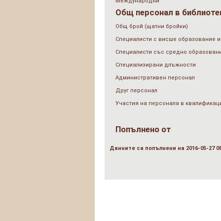
Международни
Общ персонал в библиотек
Общ брой (щатни бройки)
Специалисти с висше образование и
Специалисти със средно образован
Специализирани длъжности
Административен персонал
Друг персонал
Участия на персонала в квалификац
Попълнено от
Данните са попълнени на 2016-05-27 08