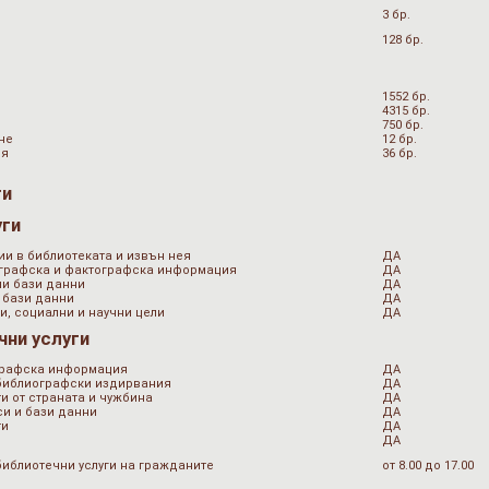
3 бр.
128 бр.
1552 бр.
4315 бр.
750 бр.
не
12 бр.
ия
36 бр.
ги
уги
ии в библиотеката и извън нея
ДА
ографска и фактографска информация
ДА
ни бази данни
ДА
 бази данни
ДА
и, социални и научни цели
ДА
чни услуги
графска информация
ДА
 библиографски издирвания
ДА
и от страната и чужбина
ДА
и и бази данни
ДА
ти
ДА
ДА
библиотечни услуги на гражданите
от 8.00 до 17.00