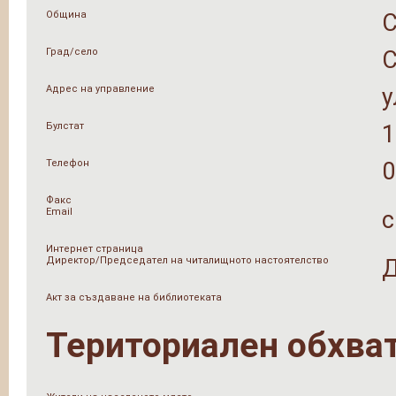
Община
Град/село
Адрес на управление
у
Булстат
1
Телефон
0
Факс
Email
c
Интернет страница
Директор/Председател на читалищното настоятелство
Д
Акт за създаване на библиотеката
Териториален обхва