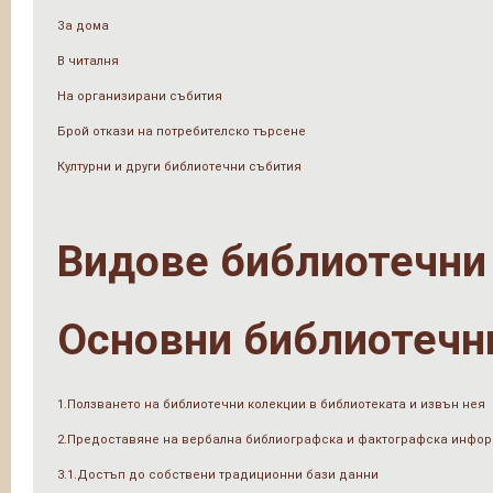
За дома
В читалня
На организирани събития
Брой откази на потребителско търсене
Културни и други библиотечни събития
Видове библиотечни
Основни библиотечн
1.Ползването на библиотечни колекции в библиотеката и извън нея
2.Предоставяне на вербална библиографска и фактографска инфо
3.1.Достъп до собствени традиционни бази данни