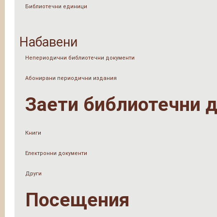
Библиотечни единици
Набавени
Непериодични библиотечни документи
Абонирани периодични издания
Заети библиотечни 
Книги
Електронни документи
Други
Посещения