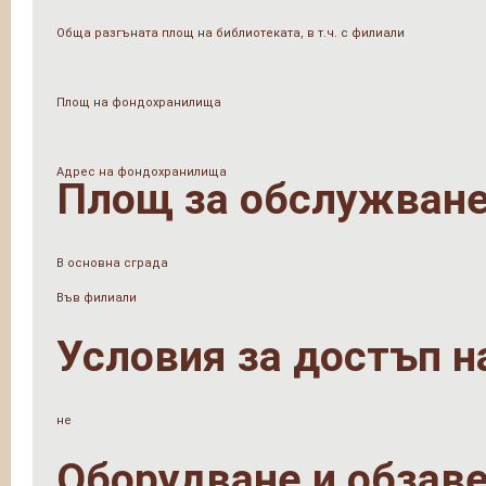
Обща разгъната площ на библиотеката, в т.ч. с филиали
Площ на фондохранилища
Адрес на фондохранилища
Площ за обслужване
В основна сграда
Във филиали
Условия за достъп н
не
Оборудване и обзав