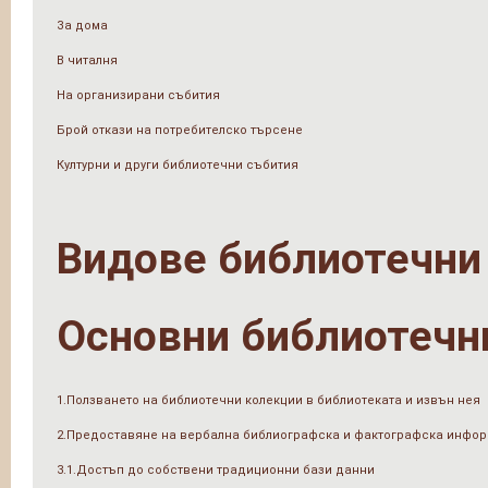
За дома
В читалня
На организирани събития
Брой откази на потребителско търсене
Културни и други библиотечни събития
Видове библиотечни
Основни библиотечн
1.Ползването на библиотечни колекции в библиотеката и извън нея
2.Предоставяне на вербална библиографска и фактографска инфо
3.1.Достъп до собствени традиционни бази данни