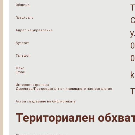
Община
Град/село
Адрес на управление
у
Булстат
0
Телефон
0
Факс
Email
k
Интернет страница
Директор/Председател на читалищното настоятелство
Т
Акт за създаване на библиотеката
Териториален обхва