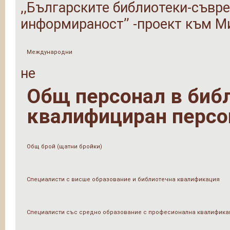
,,Българските библиотеки-съвре
информираност’’ -проект към М
Международни
не
Общ персонал в библи
квалифициран персо
Общ брой (щатни бройки)
Специалисти с висше образование и библиотечна квалификация
Специалисти със средно образование с професионална квалифика