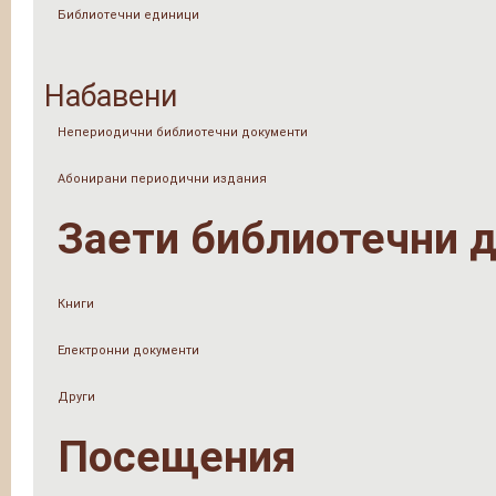
Библиотечни единици
Набавени
Непериодични библиотечни документи
Абонирани периодични издания
Заети библиотечни 
Книги
Електронни документи
Други
Посещения