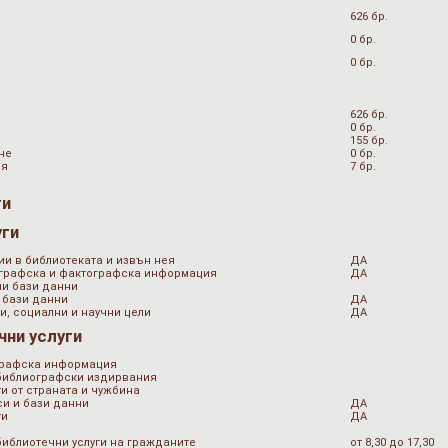
626 бр.
0 бр.
0 бр.
626 бр.
0 бр.
155 бр.
не
0 бр.
ия
7 бр.
ги
уги
ии в библиотеката и извън нея
ДА
ографска и фактографска информация
ДА
ни бази данни
 бази данни
ДА
и, социални и научни цели
ДА
чни услуги
графска информация
 библиографски издирвания
и от страната и чужбина
и и бази данни
ДА
ти
ДА
библиотечни услуги на гражданите
от 8,30 до 17,30