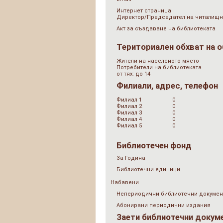
Интернет страница
Директор/Председател на читалищн
Акт за създаване на библиотеката
Териториален обхват на 
Жители на населеното място
Потребители на библиотеката
от тях: до 14
Филиали, адрес, телефон
Филиал 1
0
Филиал 2
0
Филиал 3
0
Филиал 4
0
Филиал 5
0
Библиотечен фонд
За Година
Библиотечни единици
Набавени
Непериодични библиотечни докумен
Абонирани периодични издания
Заети библиотечни докум