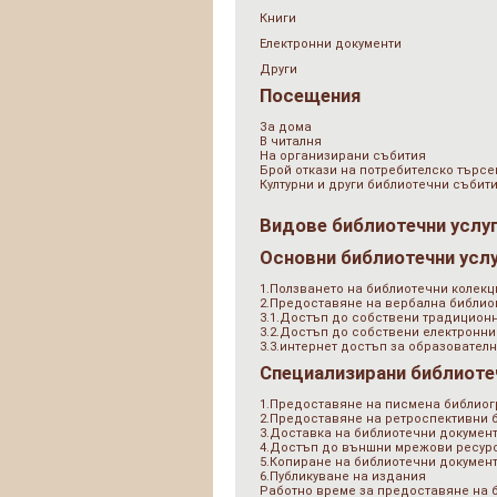
Книги
Електронни документи
Други
Посещения
За дома
В читалня
На организирани събития
Брой откази на потребителско търсе
Културни и други библиотечни събит
Видове библиотечни услу
Основни библиотечни усл
1.Ползването на библиотечни колекц
2.Предоставяне на вербална библи
3.1.Достъп до собствени традицион
3.2.Достъп до собствени електронни
3.3.интернет достъп за образователн
Специализирани библиоте
1.Предоставяне на писмена библио
2.Предоставяне на ретроспективни
3.Доставка на библиотечни документ
4.Достъп до външни мрежови ресурс
5.Копиране на библиотечни докумен
6.Публикуване на издания
Работно време за предоставяне на 