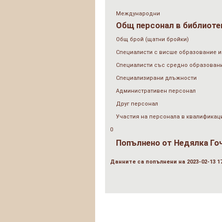
Международни
Общ персонал в библиотек
Общ брой (щатни бройки)
Специалисти с висше образование и
Специалисти със средно образован
Специализирани длъжности
Административен персонал
Друг персонал
Участия на персонала в квалификац
0
Попълнено от
Недялка Го
Данните са попълнени на 2023-02-13 17