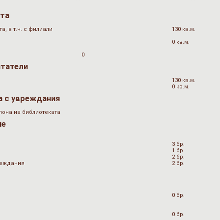
ата
, в т.ч. с филиали
130 кв.м.
0 кв.м.
0
итатели
130 кв.м.
0 кв.м.
а с увреждания
лона на библиотеката
не
3 бр.
1 бр.
2 бр.
вреждания
2 бр.
0 бр.
0 бр.