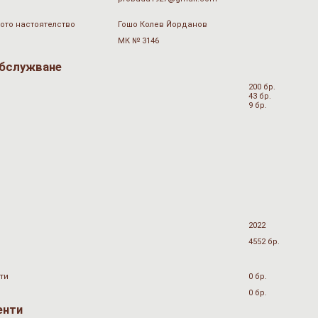
ото настоятелство
Гошо Колев Йорданов
МК № 3146
обслужване
200 бр.
43 бр.
9 бр.
2022
4552 бр.
ти
0 бр.
0 бр.
енти