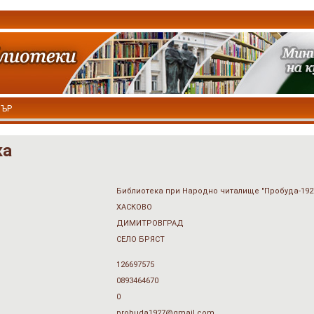
ТЪР
ка
Библиотека при Народно читалище "Пробуда-192
ХАСКОВО
ДИМИТРОВГРАД
СЕЛО БРЯСТ
126697575
0893464670
0
probuda1927@gmail.com