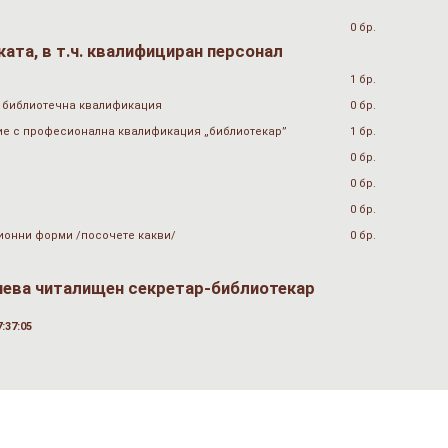
0 бр.
ата, в т.ч. квалифициран персонал
1 бр.
 библиотечна квалификация
0 бр.
ие с професионална квалификация „библиотекар”
1 бр.
0 бр.
0 бр.
0 бр.
ионни форми /посочете какви/
0 бр.
чева читалищен секретар-библиотекар
:37:05