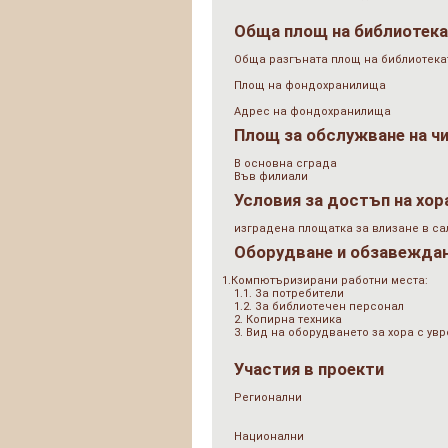
Обща площ на библиотек
Обща разгъната площ на библиотеката
Площ на фондохранилища
Адрес на фондохранилища
Площ за обслужване на ч
В основна сграда
Във филиали
Условия за достъп на хор
изградена площатка за влизане в са
Оборудване и обзавежда
1.Компютъризирани работни места:
1.1. За потребители
1.2. За библиотечен персонал
2. Копирна техника
3. Вид на оборудването за хора с у
Участия в проекти
Регионални
Национални