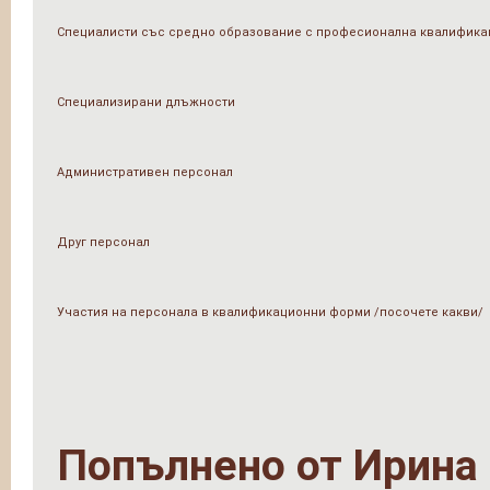
Специалисти със средно образование с професионална квалифика
Специализирани длъжности
Административен персонал
Друг персонал
Участия на персонала в квалификационни форми /посочете какви/
Попълнено от
Ирина 