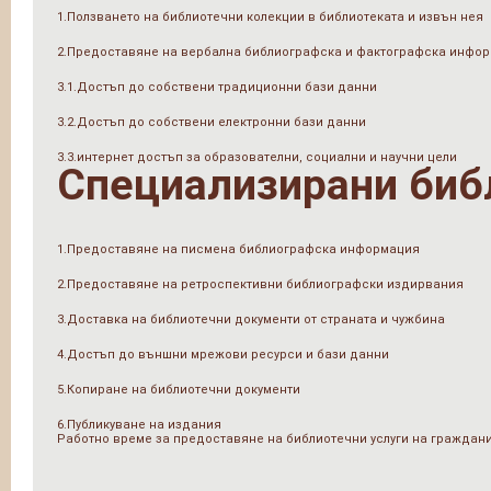
1.Ползването на библиотечни колекции в библиотеката и извън нея
2.Предоставяне на вербална библиографска и фактографска инфо
3.1.Достъп до собствени традиционни бази данни
3.2.Достъп до собствени електронни бази данни
3.3.интернет достъп за образователни, социални и научни цели
Специализирани биб
1.Предоставяне на писмена библиографска информация
2.Предоставяне на ретроспективни библиографски издирвания
3.Доставка на библиотечни документи от страната и чужбина
4.Достъп до външни мрежови ресурси и бази данни
5.Копиране на библиотечни документи
6.Публикуване на издания
Работно време за предоставяне на библиотечни услуги на граждан