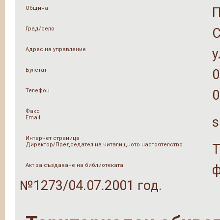
Община
Град/село
Адрес на управление
у
Булстат
0
Телефон
0
Факс
Email
s
Интернет страница
Директор/Председател на читалищното настоятелство
Т
Акт за създаване на библиотеката
ф
№1273/04.07.2001 год.