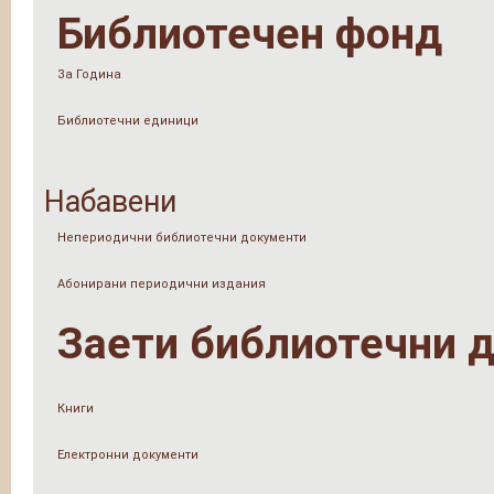
Библиотечен фонд
За Година
Библиотечни единици
Набавени
Непериодични библиотечни документи
Абонирани периодични издания
Заети библиотечни 
Книги
Електронни документи