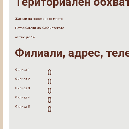
Териториален обхва
Жители на населеното място
Потребители на библиотеката
от тях: до 14
Филиали, адрес, тел
Филиал 1
0
Филиал 2
0
Филиал 3
0
Филиал 4
0
Филиал 5
0