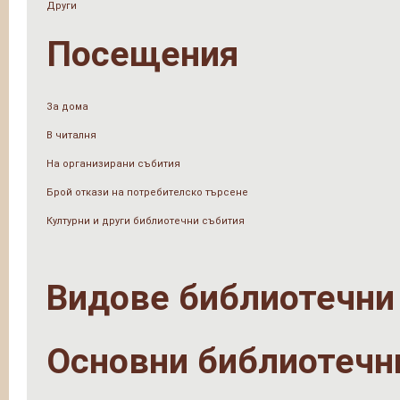
Други
Посещения
За дома
В читалня
На организирани събития
Брой откази на потребителско търсене
Културни и други библиотечни събития
Видове библиотечни
Основни библиотечн