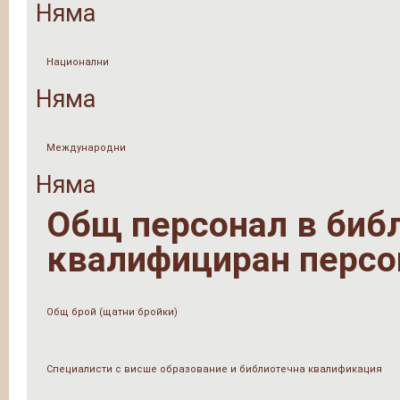
Няма
Национални
Няма
Международни
Няма
Общ персонал в библи
квалифициран персо
Общ брой (щатни бройки)
Специалисти с висше образование и библиотечна квалификация