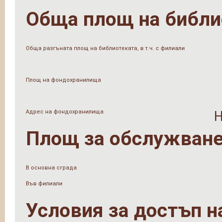
Обща площ на библи
Обща разгъната площ на библиотеката, в т.ч. с филиали
Площ на фондохранилища
Адрес на фондохранилища
Площ за обслужване
В основна сграда
Във филиали
Условия за достъп н