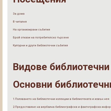
За дома
В читалня
На организирани събития
Брой откази на потребителско търсене
Културни и други библиотечни събития
Видове библиотечни
Основни библиотечн
1.Ползването на библиотечни колекции в библиотеката и извън нея
2.Предоставяне на вербална библиографска и фактографска инфо