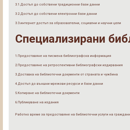
3.1.Достъп до собствени традиционни бази данни
3.2.Достъп до собствени електронни бази данни
3.3.интернет достъп за образователни, социални и научни цели
Специализирани биб
1.Предоставяне на писмена библиографска информация
2.Предоставяне на ретроспективни библиографски издирвания
3.Доставка на библиотечни документи от страната и чужбина
4.Достъп до външни мрежови ресурси и бази данни
5.Копиране на библиотечни документи
6.Публикуване на издания
Работно време за предоставяне на библиотечни услуги на граждан