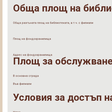
Обща площ на библи
Обща разгъната площ на библиотеката, в т.ч. с филиали
Площ на фондохранилища
Адрес на фондохранилища
Площ за обслужване
В основна сграда
Във филиали
Условия за достъп н