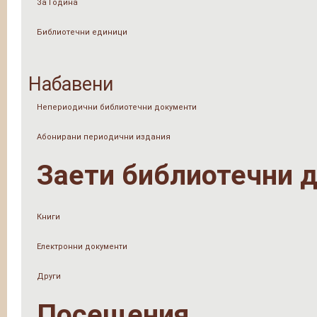
За Година
Библиотечни единици
Набавени
Непериодични библиотечни документи
Абонирани периодични издания
Заети библиотечни 
Книги
Електронни документи
Други
Посещения