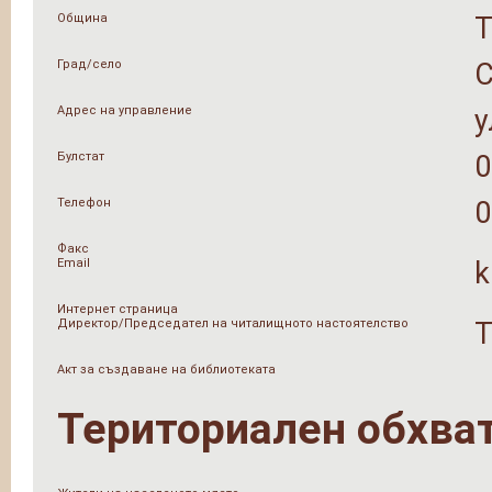
Община
Град/село
Адрес на управление
у
Булстат
0
Телефон
0
Факс
Email
k
Интернет страница
Директор/Председател на читалищното настоятелство
Т
Акт за създаване на библиотеката
Териториален обхва