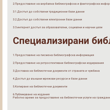
2.Предоставяне на вербална библиографска и фактографска инфо
3.1.Достъп до собствени традиционни бази данни
3.2.Достъп до собствени електронни бази данни
3.3.интернет достъп за образователни, социални и научни цели
Специализирани биб
1.Предоставяне на писмена библиографска информация
2.Предоставяне на ретроспективни библиографски издирвания
3.Доставка на библиотечни документи от страната и чужбина
4.Достъп до външни мрежови ресурси и бази данни
5.Копиране на библиотечни документи
6.Публикуване на издания
Работно време за предоставяне на библиотечни услуги на граждан