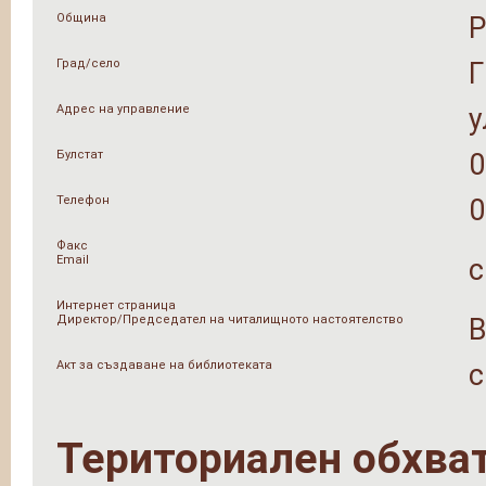
Община
Град/село
Г
Адрес на управление
у
Булстат
0
Телефон
0
Факс
Email
c
Интернет страница
Директор/Председател на читалищното настоятелство
В
Акт за създаване на библиотеката
с
Териториален обхва