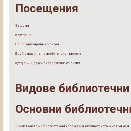
Посещения
За дома
В читалня
На организирани събития
Брой откази на потребителско търсене
Културни и други библиотечни събития
Видове библиотечни
Основни библиотечн
1.Ползването на библиотечни колекции в библиотеката и извън нея