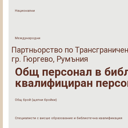
Национални
Международни
Партньорство по Трансграничен
гр. Гюргево, Румъния
Общ персонал в библи
квалифициран персо
Общ брой (щатни бройки)
Специалисти с висше образование и библиотечна квалификация