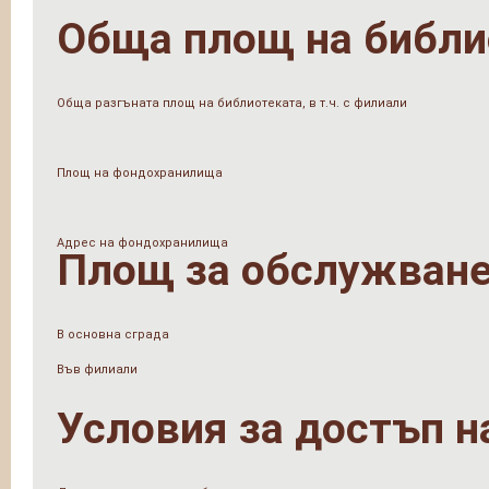
Обща площ на библи
Обща разгъната площ на библиотеката, в т.ч. с филиали
Площ на фондохранилища
Адрес на фондохранилища
Площ за обслужване
В основна сграда
Във филиали
Условия за достъп н